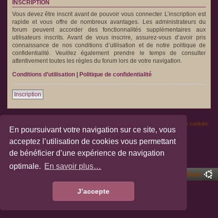
INSCRIPTION
Vous devez être inscrit avant de pouvoir vous connecter. L’inscription est
rapide et vous offre de nombreux avantages. Les administrateurs du
forum peuvent accorder des fonctionnalités supplémentaires aux
utilisateurs inscrits. Avant de vous inscrire, assurez-vous d’avoir pris
connaissance de nos conditions d’utilisation et de notre politique de
confidentialité. Veuillez également prendre le temps de consulter
attentivement toutes les règles du forum lors de votre navigation.
Conditions d’utilisation
|
Politique de confidentialité
Inscription
Portail
Les forums
Nous contacter
Supprimer les cookies
En poursuivant votre navigation sur ce site, vous
acceptez l’utilisation de cookies vous permettant
Développé par
phpBB
® Forum Software © phpBB Limited
Traduction française officielle
©
Miles Cellar
de bénéficier d’une expérience de navigation
Confidentialité
|
Conditions
optimale.
En savoir plus…
Pro Ubuntu Lucid Style
Ported 3.3 by
phpBB Spain
J’accepte