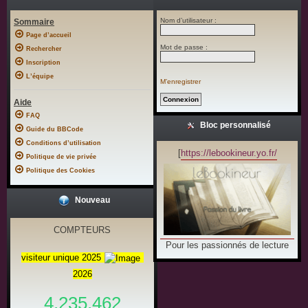
Nom d’utilisateur :
Sommaire
Page d’accueil
Mot de passe :
Rechercher
Inscription
L’équipe
M’enregistrer
Aide
FAQ
Bloc personnalisé
Guide du BBCode
Conditions d’utilisation
[
https://lebookineur.yo.fr/
Politique de vie privée
Politique des Cookies
Nouveau
COMPTEURS
Pour les passionnés de lecture
visiteur unique 2025
2026
4.235.462