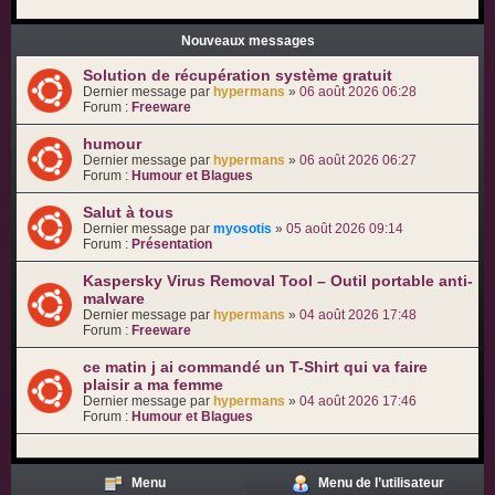
Nouveaux messages
Solution de récupération système gratuit
Dernier message par
hypermans
»
06 août 2026 06:28
Forum :
Freeware
humour
Dernier message par
hypermans
»
06 août 2026 06:27
Forum :
Humour et Blagues
Salut à tous
Dernier message par
myosotis
»
05 août 2026 09:14
Forum :
Présentation
Kaspersky Virus Removal Tool – Outil portable anti-
malware
Dernier message par
hypermans
»
04 août 2026 17:48
Forum :
Freeware
ce matin j ai commandé un T-Shirt qui va faire
plaisir a ma femme
Dernier message par
hypermans
»
04 août 2026 17:46
Forum :
Humour et Blagues
Menu
Menu de l’utilisateur