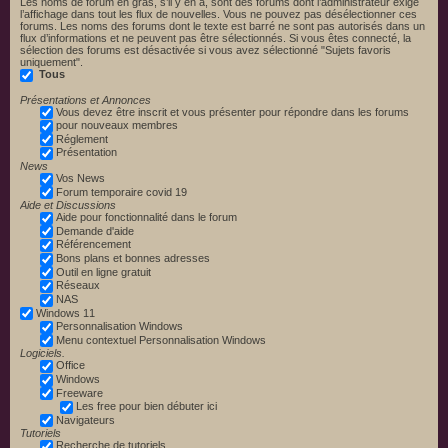
Les noms de forum en gras, s’il y en a, sont des forums dont l’administrateur exige
l’affichage dans tout les flux de nouvelles. Vous ne pouvez pas désélectionner ces
forums. Les noms des forums dont le texte est barré ne sont pas autorisés dans un
flux d’informations et ne peuvent pas être sélectionnés. Si vous êtes connecté, la
sélection des forums est désactivée si vous avez sélectionné "Sujets favoris
uniquement".
Tous
Présentations et Annonces
Vous devez être inscrit et vous présenter pour répondre dans les forums
pour nouveaux membres
Réglement
Présentation
News
Vos News
Forum temporaire covid 19
Aide et Discussions
Aide pour fonctionnalité dans le forum
Demande d'aide
Référencement
Bons plans et bonnes adresses
Outil en ligne gratuit
Réseaux
NAS
Windows 11
Personnalisation Windows
Menu contextuel Personnalisation Windows
Logiciels.
Office
Windows
Freeware
Les free pour bien débuter ici
Navigateurs
Tutoriels
Recherche de tutoriels