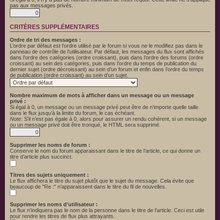
pas aux messages privés.
CRITÈRES SUPPLÉMENTAIRES
Ordre de tri des messages :
L’ordre par défaut est l’ordre utilisé par le forum si vous ne le modifiez pas dans le
panneau de contrôle de l’utilisateur. Par défaut, les messages du flux sont affichés
dans l’ordre des catégories (ordre croissant), puis dans l’ordre des forums (ordre
croissant) au sein des catégories, puis dans l’ordre du temps de publication du
dernier sujet (ordre décroissant) au sein d’un forum et enfin dans l’ordre du temps
de publication (ordre croissant) au sein d’un sujet.
Nombre maximum de mots à afficher dans un message ou un message
privé :
Si égal à 0, un message ou un message privé peut être de n’importe quelle taille
dans le flux jusqu’à la limite du forum, le cas échéant.
Note
: S’il n’est pas égale à 0, alors pour assurer un rendu cohérent, si un message
ou un message privé doit être tronqué, le HTML sera supprimé.
Supprimer les noms de forum :
Conserve le nom du forum apparaissant dans le titre de l’article, ce qui donne un
titre d’article plus succinct.
Titres des sujets uniquement :
Le flux affichera le titre du sujet plutôt que le sujet du message. Cela évite que
beaucoup de "Re :" n’apparaissent dans le titre du fil de nouvelles.
Supprimer les noms d’utilisateur :
Le flux n’indiquera pas le nom de la personne dans le titre de l’article. Ceci est utile
pour rendre les titres de flux plus attrayants.