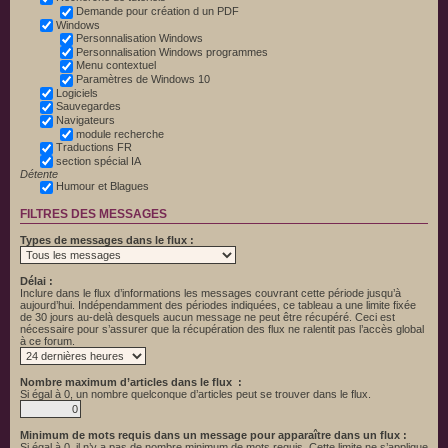
Demande pour création d un PDF
Windows
Personnalisation Windows
Personnalisation Windows programmes
Menu contextuel
Paramètres de Windows 10
Logiciels
Sauvegardes
Navigateurs
module recherche
Traductions FR
section spécial IA
Détente
Humour et Blagues
FILTRES DES MESSAGES
Types de messages dans le flux :
Délai :
Inclure dans le flux d’informations les messages couvrant cette période jusqu’à
aujourd’hui. Indépendamment des périodes indiquées, ce tableau a une limite fixée
de 30 jours au-delà desquels aucun message ne peut être récupéré. Ceci est
nécessaire pour s’assurer que la récupération des flux ne ralentit pas l’accès global
à ce forum.
Nombre maximum d’articles dans le flux :
Si égal à 0, un nombre quelconque d’articles peut se trouver dans le flux.
Minimum de mots requis dans un message pour apparaître dans un flux :
Si égal à 0, il n’y a pas de nombre minimum de mots requis. Cette limite ne s’applique