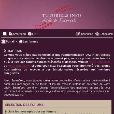
Smartfeed
FAQ
Inscription
Connexion
Portail
Les forums
Smartfeed
Comme vous n’êtes pas connecté et que l’authentification OAuth est utilisée
ou que votre statut de membre ne le permet pas, vous ne pouvez vous inscrire
qu’à la liste des forums publics présentée ci-dessous. Veuillez
vous connecter
ou
vous enregistrer
si vous souhaitez également vous abonner à des forums
non publics ou accéder à des fonctionnalités réservées aux membres
enregistrés.
Avec Smartfeed, vous pouvez créer votre propre flux d’informations personnalisé à
partir des messages de ce forum et les lire avec le lecteur de nouvelles de votre
choix. Smartfeed prend en charge l’authentification des membres enregistrés, leur
permettant de consulter des messages dans des forums que d’autres personnes ne
peuvent pas lire.
SÉLECTION DES FORUMS
Inclure les messages pour ces forums :