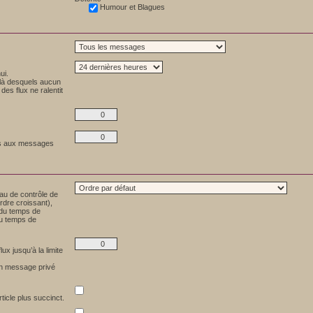
Humour et Blagues
ui.
elà desquels aucun
es flux ne ralentit
pas aux messages
eau de contrôle de
ordre croissant),
 du temps de
du temps de
ux jusqu’à la limite
 un message privé
ticle plus succinct.