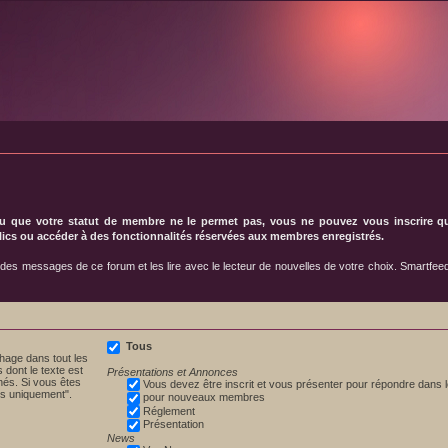
u que votre statut de membre ne le permet pas, vous ne pouvez vous inscrire qu’
cs ou accéder à des fonctionnalités réservées aux membres enregistrés.
 des messages de ce forum et les lire avec le lecteur de nouvelles de votre choix. Smartfeed
Tous
chage dans tout les
dont le texte est
Présentations et Annonces
nés. Si vous êtes
Vous devez être inscrit et vous présenter pour répondre dans 
is uniquement".
pour nouveaux membres
Réglement
Présentation
News