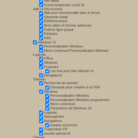
Vos News
Forum temporaire covid 19
Aide et Discussions
Aide pour fonctionnalité dans le forum
Demande d'aide
Référencement
Bons plans et bonnes adresses
Outil en ligne gratuit
Réseaux
NAS
Windows 11
Personnalisation Windows
Menu contextuel Personnalisation Windows
Logiciels.
Office
Windows
Freeware
Les free pour bien débuter ici
Navigateurs
Tutoriels
Recherche de tutoriels
Demande pour création d un PDF
Windows
Personnalisation Windows
Personnalisation Windows programmes
Menu contextuel
Paramètres de Windows 10
Logiciels
Sauvegardes
Navigateurs
module recherche
Traductions FR
section spécial IA
Détente