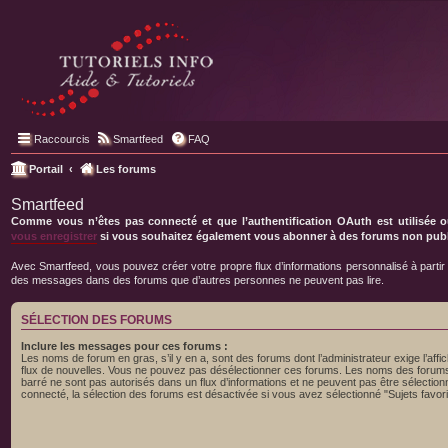
Raccourcis
Smartfeed
FAQ
Portail
Les forums
Smartfeed
Comme vous n’êtes pas connecté et que l’authentification OAuth est utilisée o
vous enregistrer
si vous souhaitez également vous abonner à des forums non publi
Avec Smartfeed, vous pouvez créer votre propre flux d’informations personnalisé à partir
des messages dans des forums que d’autres personnes ne peuvent pas lire.
SÉLECTION DES FORUMS
Inclure les messages pour ces forums :
Les noms de forum en gras, s’il y en a, sont des forums dont l’administrateur exige l’affi
flux de nouvelles. Vous ne pouvez pas désélectionner ces forums. Les noms des forums 
barré ne sont pas autorisés dans un flux d’informations et ne peuvent pas être sélection
connecté, la sélection des forums est désactivée si vous avez sélectionné "Sujets favor