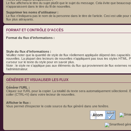
Le flux affichera le titre du sujet plutôt que le sujet du message. Cela évite que beaucoup
n’apparaissent dans le titre du fil de nouvelles.
Supprimer les noms d’utilisateur :
Le flux n’indiquera pas le nom de la personne dans le titre de l’article. Ceci est utile pour 
flux plus attrayants.
FORMAT ET CONTRÔLE D’ACCÈS
Format du flux d’informations :
Style du flux d’informations :
Veuillez noter que la quantité de style de flux réellement appliquée dépend des capacités
nouvelles. La plupart des lecteurs de nouvelles n’appliquent pas tous les styles HTML. 
curseur sur le texte du style pour en savoir plus.
Note
: le style ne s’applique pas aux éléments du flux qui proviennent de flux externes r
l’administrateur.
GÉNÉRER ET VISUALISER LES FLUX
Générer l’URL :
Cliquez sur l’URL pour la copier. La totalité du texte sera automatiquement sélectionné. E
coller (CTRL+V) dans votre lecteur de nouvelles.
Afficher le flux :
Vous permet d’inspecter le code source du flux généré dans une fenêtre.