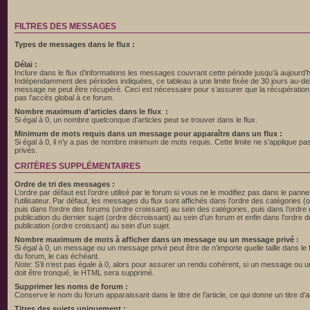
FILTRES DES MESSAGES
Types de messages dans le flux :
Délai :
Inclure dans le flux d’informations les messages couvrant cette période jusqu’à aujourd’h
Indépendamment des périodes indiquées, ce tableau a une limite fixée de 30 jours au-d
message ne peut être récupéré. Ceci est nécessaire pour s’assurer que la récupération d
pas l’accès global à ce forum.
Nombre maximum d’articles dans le flux :
Si égal à 0, un nombre quelconque d’articles peut se trouver dans le flux.
Minimum de mots requis dans un message pour apparaître dans un flux :
Si égal à 0, il n’y a pas de nombre minimum de mots requis. Cette limite ne s’applique 
privés.
CRITÈRES SUPPLÉMENTAIRES
Ordre de tri des messages :
L’ordre par défaut est l’ordre utilisé par le forum si vous ne le modifiez pas dans le pann
l’utilisateur. Par défaut, les messages du flux sont affichés dans l’ordre des catégories (
puis dans l’ordre des forums (ordre croissant) au sein des catégories, puis dans l’ordre
publication du dernier sujet (ordre décroissant) au sein d’un forum et enfin dans l’ordre 
publication (ordre croissant) au sein d’un sujet.
Nombre maximum de mots à afficher dans un message ou un message privé :
Si égal à 0, un message ou un message privé peut être de n’importe quelle taille dans le fl
du forum, le cas échéant.
Note
: S’il n’est pas égale à 0, alors pour assurer un rendu cohérent, si un message ou
doit être tronqué, le HTML sera supprimé.
Supprimer les noms de forum :
Conserve le nom du forum apparaissant dans le titre de l’article, ce qui donne un titre d’ar
Titres des sujets uniquement :