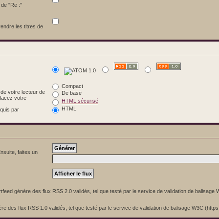
 de "Re :"
rendre les titres de
Compact
 de votre lecteur de
De base
Placez votre
HTML sécurisé
HTML
equis par
nsuite, faites un