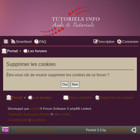
Smartfeed
FAQ
Inscription
Connexion
Portail
Les forums
Supprimer les cookies
Êtes-vous sûr de vouloir supprimer les cookies de ce forum ?
Portail
Les forums
Nous contacter
Supprimer les cookies
Développé par
phpBB
® Forum Software © phpBB Limited
Traduction française officielle
©
Miles Cellar
Confidentialité
|
Conditions
Pro Ubuntu Lucid Style
Ported 3.3 by
phpBB Spain