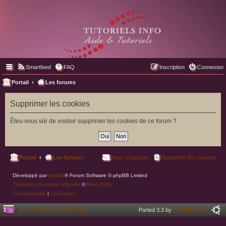
Smartfeed
FAQ
Inscription
Connexion
Portail
Les forums
Supprimer les cookies
Êtes-vous sûr de vouloir supprimer les cookies de ce forum ?
Portail
Les forums
Nous contacter
Supprimer les cookies
Développé par
phpBB
® Forum Software © phpBB Limited
Traduction française officielle
©
Miles Cellar
Confidentialité
|
Conditions
Pro Ubuntu Lucid Style
Ported 3.3 by
phpBB Spain