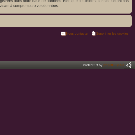
registrées dans notre base de données. Bien que ces informations ne seront pas
e visant à compromettre vos données.
Nous contacter
Supprimer les cookies
Ported 3.3 by
phpBB Spain