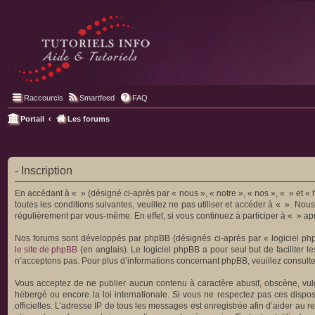
Raccourcis
Smartfeed
FAQ
Portail
Les forums
- Inscription
En accédant à « » (désigné ci-après par « nous », « notre », « nos », « » et «
toutes les conditions suivantes, veuillez ne pas utiliser et accéder à « ». N
régulièrement par vous-même. En effet, si vous continuez à participer à « » ap
Nos forums sont développés par phpBB (désignés ci-après par « logiciel php
le site de phpBB
(en anglais). Le logiciel phpBB a pour seul but de facilite
n’acceptons pas. Pour plus d’informations concernant phpBB, veuillez consult
Vous acceptez de ne publier aucun contenu à caractère abusif, obscène, vulga
hébergé ou encore la loi internationale. Si vous ne respectez pas ces disposi
officielles. L’adresse IP de tous les messages est enregistrée afin d’aider au r