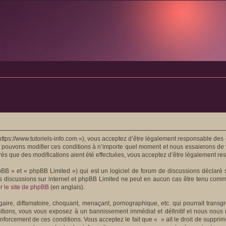
 https://www.tutoriels-info.com »), vous acceptez d’être légalement responsable de
ous pouvons modifier ces conditions à n’importe quel moment et nous essaierons de 
rès que des modifications aient été effectuées, vous acceptez d’être légalement re
BB » et « phpBB Limited ») qui est un logiciel de forum de discussions déclaré
r les discussions sur internet et phpBB Limited ne peut en aucun cas être tenu c
er
le site de phpBB
(en anglais).
ire, diffamatoire, choquant, menaçant, pornographique, etc. qui pourrait transgr
tions, vous vous exposez à un bannissement immédiat et définitif et nous nous rése
enforcement de ces conditions. Vous acceptez le fait que « » ait le droit de suppri