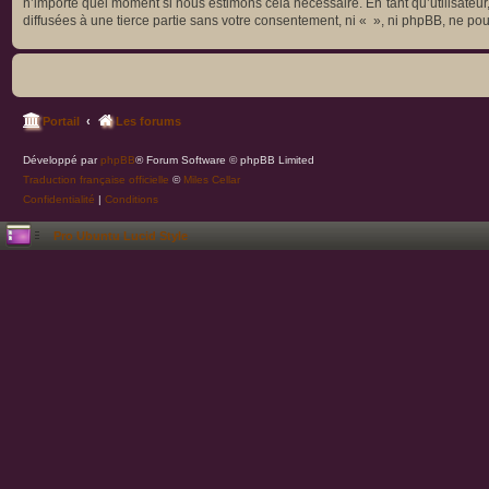
n’importe quel moment si nous estimons cela nécessaire. En tant qu’utilisateu
diffusées à une tierce partie sans votre consentement, ni « », ni phpBB, ne p
Portail
Les forums
Développé par
phpBB
® Forum Software © phpBB Limited
Traduction française officielle
©
Miles Cellar
Confidentialité
|
Conditions
Pro Ubuntu Lucid Style