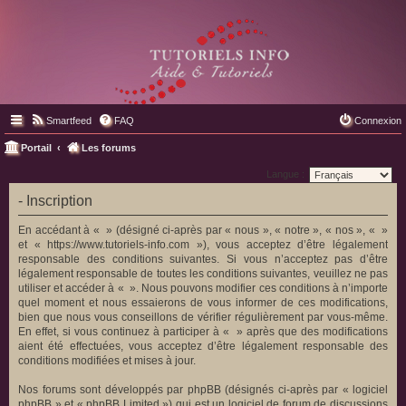
Smartfeed
FAQ
Connexion
Portail
Les forums
Langue :
- Inscription
En accédant à « » (désigné ci-après par « nous », « notre », « nos », « »
et « https://www.tutoriels-info.com »), vous acceptez d’être légalement
responsable des conditions suivantes. Si vous n’acceptez pas d’être
légalement responsable de toutes les conditions suivantes, veuillez ne pas
utiliser et accéder à « ». Nous pouvons modifier ces conditions à n’importe
quel moment et nous essaierons de vous informer de ces modifications,
bien que nous vous conseillons de vérifier régulièrement par vous-même.
En effet, si vous continuez à participer à « » après que des modifications
aient été effectuées, vous acceptez d’être légalement responsable des
conditions modifiées et mises à jour.
Nos forums sont développés par phpBB (désignés ci-après par « logiciel
phpBB » et « phpBB Limited ») qui est un logiciel de forum de discussions