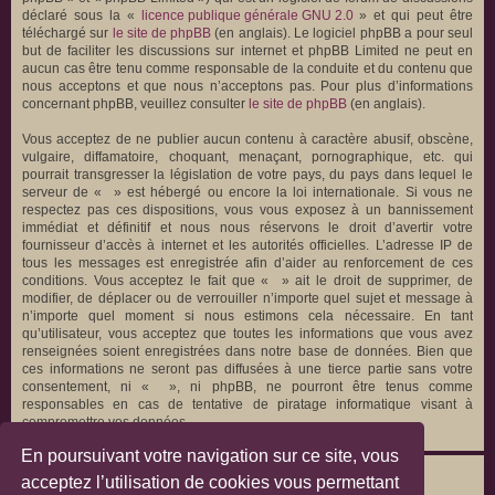
déclaré sous la «
licence publique générale GNU 2.0
» et qui peut être
téléchargé sur
le site de phpBB
(en anglais). Le logiciel phpBB a pour seul
but de faciliter les discussions sur internet et phpBB Limited ne peut en
aucun cas être tenu comme responsable de la conduite et du contenu que
nous acceptons et que nous n’acceptons pas. Pour plus d’informations
concernant phpBB, veuillez consulter
le site de phpBB
(en anglais).
Vous acceptez de ne publier aucun contenu à caractère abusif, obscène,
vulgaire, diffamatoire, choquant, menaçant, pornographique, etc. qui
pourrait transgresser la législation de votre pays, du pays dans lequel le
serveur de « » est hébergé ou encore la loi internationale. Si vous ne
respectez pas ces dispositions, vous vous exposez à un bannissement
immédiat et définitif et nous nous réservons le droit d’avertir votre
fournisseur d’accès à internet et les autorités officielles. L’adresse IP de
tous les messages est enregistrée afin d’aider au renforcement de ces
conditions. Vous acceptez le fait que « » ait le droit de supprimer, de
modifier, de déplacer ou de verrouiller n’importe quel sujet et message à
n’importe quel moment si nous estimons cela nécessaire. En tant
qu’utilisateur, vous acceptez que toutes les informations que vous avez
renseignées soient enregistrées dans notre base de données. Bien que
ces informations ne seront pas diffusées à une tierce partie sans votre
consentement, ni « », ni phpBB, ne pourront être tenus comme
responsables en cas de tentative de piratage informatique visant à
compromettre vos données.
En poursuivant votre navigation sur ce site, vous
acceptez l’utilisation de cookies vous permettant