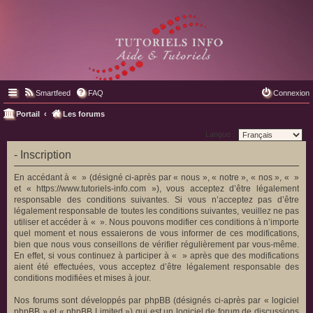
Smartfeed
FAQ
Connexion
Portail
Les forums
Langue :
- Inscription
En accédant à « » (désigné ci-après par « nous », « notre », « nos », « »
et « https://www.tutoriels-info.com »), vous acceptez d’être légalement
responsable des conditions suivantes. Si vous n’acceptez pas d’être
légalement responsable de toutes les conditions suivantes, veuillez ne pas
utiliser et accéder à « ». Nous pouvons modifier ces conditions à n’importe
quel moment et nous essaierons de vous informer de ces modifications,
bien que nous vous conseillons de vérifier régulièrement par vous-même.
En effet, si vous continuez à participer à « » après que des modifications
aient été effectuées, vous acceptez d’être légalement responsable des
conditions modifiées et mises à jour.
Nos forums sont développés par phpBB (désignés ci-après par « logiciel
phpBB » et « phpBB Limited ») qui est un logiciel de forum de discussions