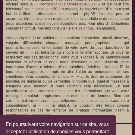
déclaré sous la «
licence publique générale GNU 2.0
» et qui peut être
téléchargé sur
le site de phpBB
(en anglais). Le logiciel phpBB a pour seul
but de faciliter les discussions sur internet et phpBB Limited ne peut en
aucun cas être tenu comme responsable de la conduite et du contenu que
nous acceptons et que nous n’acceptons pas. Pour plus d’informations
concernant phpBB, veuillez consulter
le site de phpBB
(en anglais).
Vous acceptez de ne publier aucun contenu à caractère abusif, obscène,
vulgaire, diffamatoire, choquant, menaçant, pornographique, etc. qui
pourrait transgresser la législation de votre pays, du pays dans lequel le
serveur de « » est hébergé ou encore la loi internationale. Si vous ne
respectez pas ces dispositions, vous vous exposez à un bannissement
immédiat et définitif et nous nous réservons le droit d’avertir votre
fournisseur d’accès à internet et les autorités officielles. L’adresse IP de
tous les messages est enregistrée afin d’aider au renforcement de ces
conditions. Vous acceptez le fait que « » ait le droit de supprimer, de
modifier, de déplacer ou de verrouiller n’importe quel sujet et message à
n’importe quel moment si nous estimons cela nécessaire. En tant
qu’utilisateur, vous acceptez que toutes les informations que vous avez
renseignées soient enregistrées dans notre base de données. Bien que
ces informations ne seront pas diffusées à une tierce partie sans votre
consentement, ni « », ni phpBB, ne pourront être tenus comme
responsables en cas de tentative de piratage informatique visant à
compromettre vos données.
En poursuivant votre navigation sur ce site, vous
acceptez l’utilisation de cookies vous permettant