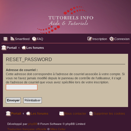
Smartfeed
FAQ
Inscription
Connexion
Portail
Les forums
RESET_PASSWORD
Adresse de courriel :
Cette adresse doit correspondre à l’adresse de courriel associée à votre compte. Si
vous ne l’avez jamais modifié depuis le panneau de contrôle de l’utilisateur, il s’agit
de l’adresse de courriel que vous avez spécifiée lors de votre inscription.
Portail
Les forums
Nous contacter
Supprimer les cookies
Développé par
phpBB
® Forum Software © phpBB Limited
Traduction française officielle
©
Miles Cellar