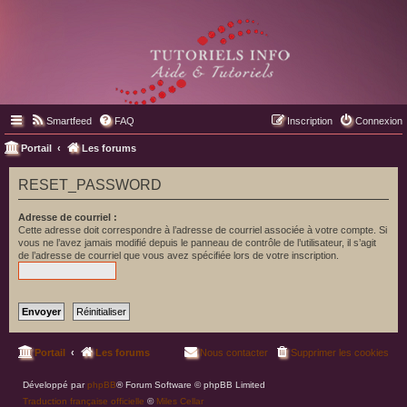
Smartfeed
FAQ
Inscription
Connexion
Portail
Les forums
RESET_PASSWORD
Adresse de courriel :
Cette adresse doit correspondre à l’adresse de courriel associée à votre compte. Si
vous ne l’avez jamais modifié depuis le panneau de contrôle de l’utilisateur, il s’agit
de l’adresse de courriel que vous avez spécifiée lors de votre inscription.
Portail
Les forums
Nous contacter
Supprimer les cookies
Développé par
phpBB
® Forum Software © phpBB Limited
Traduction française officielle
©
Miles Cellar