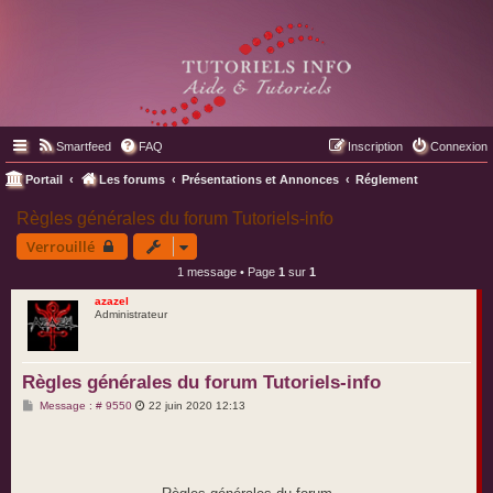
Smartfeed
FAQ
Inscription
Connexion
Portail
Les forums
Présentations et Annonces
Réglement
Règles générales du forum Tutoriels-info
Verrouillé
1 message • Page
1
sur
1
azazel
Administrateur
Règles générales du forum Tutoriels-info
M
Message : # 9550
22 juin 2020 12:13
e
s
s
a
g
e