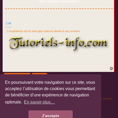
qu’il jugera nécessaire !
.
.
.
.
Cdlt
Dom
.
L'expérience est le nom que chacun donne à ses erreurs.
H
a
Verrouillé
u
t
En poursuivant votre navigation sur ce site, vous
1 message • Page
1
sur
1
acceptez l’utilisation de cookies vous permettant
de bénéficier d’une expérience de navigation
Portail
Les forums
Nous contacter
Supprimer les cookies
optimale.
En savoir plus…
Développé par
phpBB
® Forum Software © phpBB Limited
Traduction française officielle
©
Miles Cellar
J’accepte
Confidentialité
|
Conditions